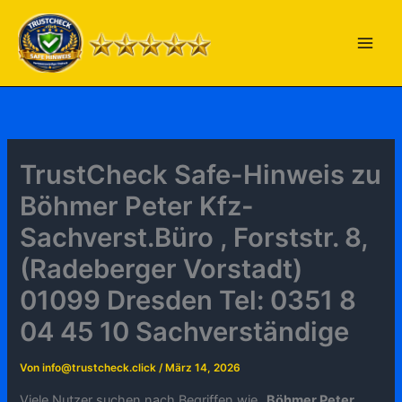
Zum
Inhalt
springen
TrustCheck Safe-Hinweis zu
Böhmer Peter Kfz-
Sachverst.Büro , Forststr. 8,
(Radeberger Vorstadt)
01099 Dresden Tel: 0351 8
04 45 10 Sachverständige
Von
info@trustcheck.click
/
März 14, 2026
Viele Nutzer suchen nach Begriffen wie „
Böhmer Peter