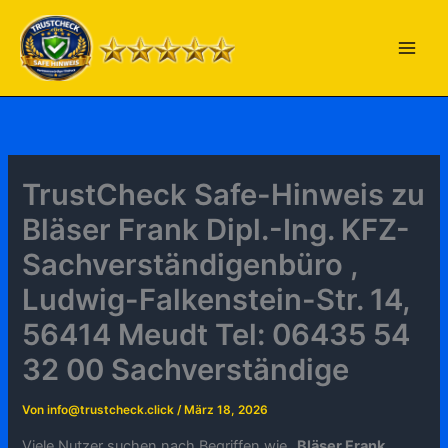
Zum
Inhalt
springen
TrustCheck Safe-Hinweis zu
Bläser Frank Dipl.-Ing. KFZ-
Sachverständigenbüro ,
Ludwig-Falkenstein-Str. 14,
56414 Meudt Tel: 06435 54
32 00 Sachverständige
Von
info@trustcheck.click
/
März 18, 2026
Viele Nutzer suchen nach Begriffen wie „
Bläser Frank