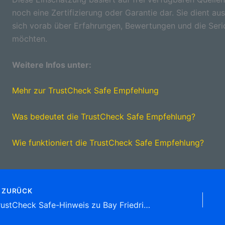
noch eine Zertifizierung oder Garantie dar. Sie dient aus
sich vorab über Erfahrungen, Bewertungen und die Seri
möchten.
Weitere Infos unter:
Mehr zur TrustCheck Safe Empfehlung
Was bedeutet die TrustCheck Safe Empfehlung?
Wie funktioniert die TrustCheck Safe Empfehlung?
ZURÜCK
TrustCheck Safe-Hinweis zu Bay Friedrich Eugen Dipl.-Ing. Kfz-Sachverstädiger , Am Lerchenberg 42, 72622 Nürtingen Tel: 07022 3 15 33 Sachverständige