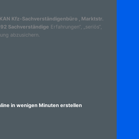
KAN Kfz-Sachverständigenbüro , Marktstr.
3 92 Sachverständige
Erfahrungen“, „seriös“,
dung abzusichern.
ine in wenigen Minuten erstellen