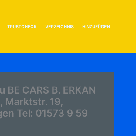
TRUSTCHECK
VERZEICHNIS
HINZUFÜGEN
zu BE CARS B. ERKAN
 Marktstr. 19,
gen Tel: 01573 9 59