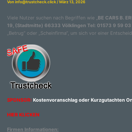
Von
info@trustcheck.click
/
März 13, 2026
Viele Nutzer suchen nach Begriffen wie „
BE CARS B. ER
19, (Stadtmitte) 66333 Völklingen Tel: 01573 9 59 0
„Betrug“ oder „Scheinfirma“, um sich vor einer Entschei
SPONSOR:
Kostenvoranschlag oder Kurzgutachten Onl
HIER KLICKEN
Firmen Informationen: