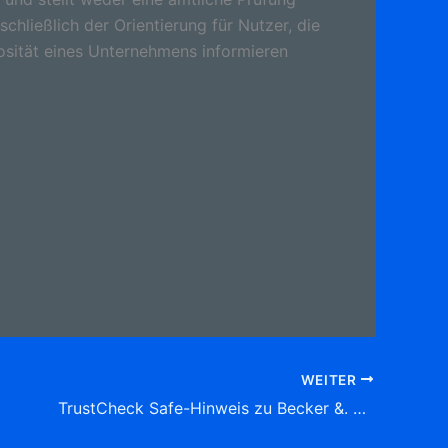
schließlich der Orientierung für Nutzer, die
osität eines Unternehmens informieren
WEITER
TrustCheck Safe-Hinweis zu Becker &. Kollegen UG (haftungsbeschränkt) & Co. KG KFZ-Sachverständigenbüro , Saargemünder Str. 68A, (Güdingen) 66130 Saarbrücken Tel: 0681 87 20 01 Sachverständige