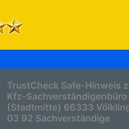
TrustCheck Safe-Hinweis 
Kfz-Sachverständigenbüro ,
(Stadtmitte) 66333 Völklin
03 92 Sachverständige