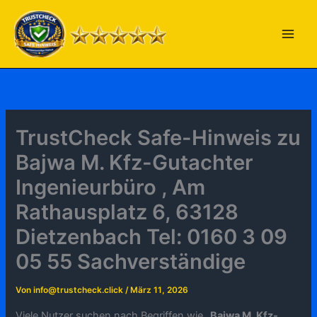
Zum
Inhalt
springen
TrustCheck Safe-Hinweis zu
Bajwa M. Kfz-Gutachter
Ingenieurbüro , Am
Rathausplatz 6, 63128
Dietzenbach Tel: 0160 3 09
05 55 Sachverständige
Von
info@trustcheck.click
/
März 11, 2026
Viele Nutzer suchen nach Begriffen wie „
Bajwa M. Kfz-