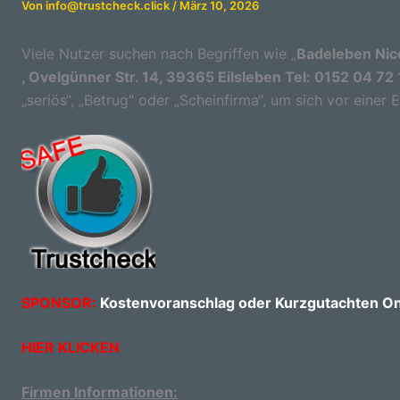
Von
info@trustcheck.click
/
März 10, 2026
Viele Nutzer suchen nach Begriffen wie „
Badeleben Nico
, Ovelgünner Str. 14, 39365 Eilsleben Tel: 0152 04 72
„seriös“, „Betrug“ oder „Scheinfirma“, um sich vor einer
SPONSOR:
Kostenvoranschlag oder Kurzgutachten Onl
HIER KLICKEN
Firmen Informationen: