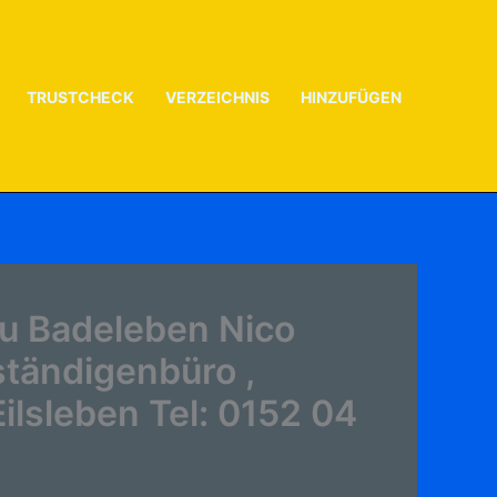
TRUSTCHECK
VERZEICHNIS
HINZUFÜGEN
u Badeleben Nico
ständigenbüro ,
ilsleben Tel: 0152 04