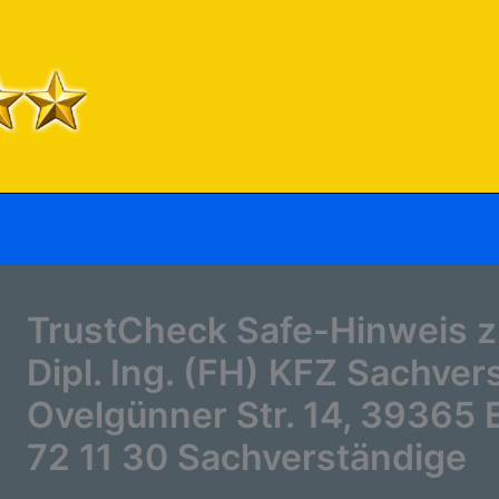
TrustCheck Safe-Hinweis z
Dipl. Ing. (FH) KFZ Sachver
Ovelgünner Str. 14, 39365 E
72 11 30 Sachverständige