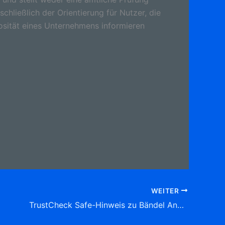
schließlich der Orientierung für Nutzer, die
osität eines Unternehmens informieren
WEITER
TrustCheck Safe-Hinweis zu Bändel Andreas Dipl.-Ing. KFZ-Sachverständigenbüro , Badstr. 9, (Reichental) 76593 Gernsbach Tel: 07224 6 42 71 60 Sachverständige