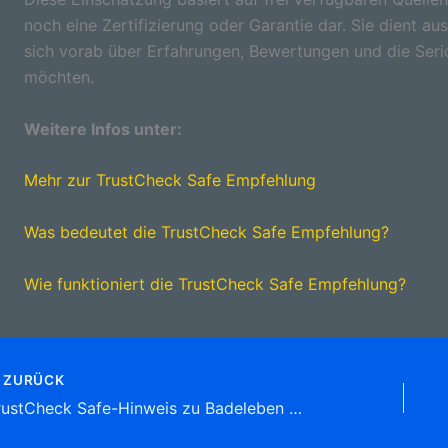
noch eine Zertifizierung oder Garantie dar. Sie dient aus
sich vorab über Erfahrungen, Bewertungen und die Seri
möchten.
Weitere Infos unter:
Mehr zur TrustCheck Safe Empfehlung
Was bedeutet die TrustCheck Safe Empfehlung?
Wie funktioniert die TrustCheck Safe Empfehlung?
ZURÜCK
TrustCheck Safe-Hinweis zu Badeleben Karl KFZ-Sachverst. , Am Winkel 5, 39365 Eilsleben Tel: 039409 66 06 Sachverständige