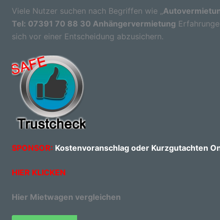
Viele Nutzer suchen nach Begriffen wie „
Autovermietun
Tel: 07391 70 88 30 Anhängervermietung
Erfahrungen
sich vor einer Entscheidung abzusichern.
SPONSOR:
Kostenvoranschlag oder Kurzgutachten Onl
HIER KLICKEN
Hier Mietwagen vergleichen