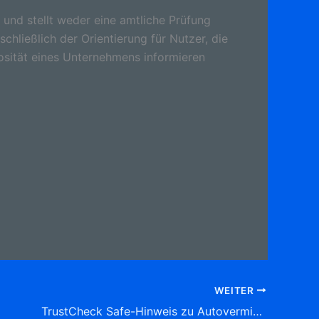
 und stellt weder eine amtliche Prüfung
schließlich der Orientierung für Nutzer, die
osität eines Unternehmens informieren
WEITER
TrustCheck Safe-Hinweis zu Autovermietung Josef Stock Frankfurter Str. 7, (Südend)36043 Fulda Tel: 0661 7 33 73 Autovermietung