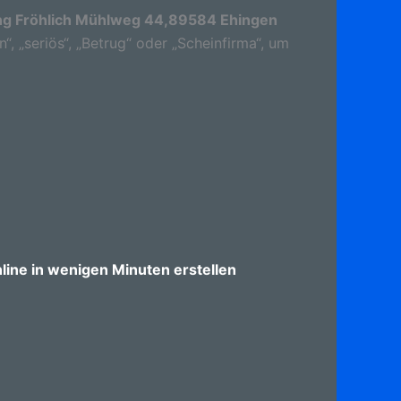
g Fröhlich Mühlweg 44,89584 Ehingen
“, „seriös“, „Betrug“ oder „Scheinfirma“, um
ine in wenigen Minuten erstellen