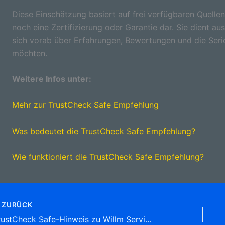
Diese Einschätzung basiert auf frei verfügbaren Quellen
noch eine Zertifizierung oder Garantie dar. Sie dient aus
sich vorab über Erfahrungen, Bewertungen und die Seri
möchten.
Weitere Infos unter:
Mehr zur TrustCheck Safe Empfehlung
Was bedeutet die TrustCheck Safe Empfehlung?
Wie funktioniert die TrustCheck Safe Empfehlung?
ZURÜCK
TrustCheck Safe-Hinweis zu Willm Service e.K. LKW & Transporter-Vermietung Alfred-Walz-Str. 24,79312 Emmendingen Tel: 07641 95 98 10 Autovermietung