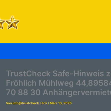
TrustCheck Safe-Hinweis 
Fröhlich Mühlweg 44,89584
70 88 30 Anhängervermie
Von
info@trustcheck.click
/
März 13, 2026