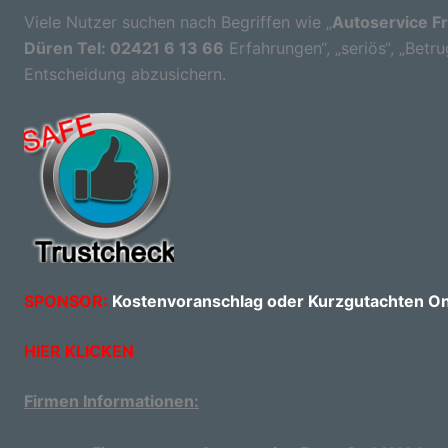
Viele Nutzer suchen nach Begriffen wie „
Autoservice F
Düren Tel: 02421 6 13 66
Erfahrungen“, „seriös“, „Betru
Entscheidung abzusichern.
SPONSOR:
Kostenvoranschlag oder Kurzgutachten Onl
HIER KLICKEN
Firmen Informationen: