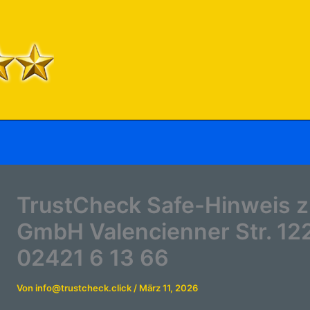
TrustCheck Safe-Hinweis z
GmbH Valencienner Str. 12
02421 6 13 66
Von
info@trustcheck.click
/
März 11, 2026