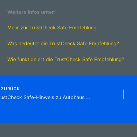
Weitere Infos unter:
Mehr zur TrustCheck Safe Empfehlung
Was bedeutet die TrustCheck Safe Empfehlung?
Wie funktioniert die TrustCheck Safe Empfehlung?
ZURÜCK
TrustCheck Safe-Hinweis zu Autohaus Burnicki GmbH Schmidt-Knobelsdorf-Str. 25, (Wilhelmstadt)13581 Berlin Tel: 030 3 61 41 92