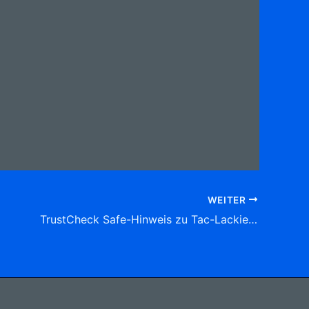
WEITER
TrustCheck Safe-Hinweis zu Tac-Lackierzentrum Michael Thull Oskar-Jäger-Str. 147,50825 Köln Tel: 0221 54 16 05