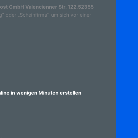
rost GmbH Valencienner Str. 122,52355
g“ oder „Scheinfirma“, um sich vor einer
ine in wenigen Minuten erstellen