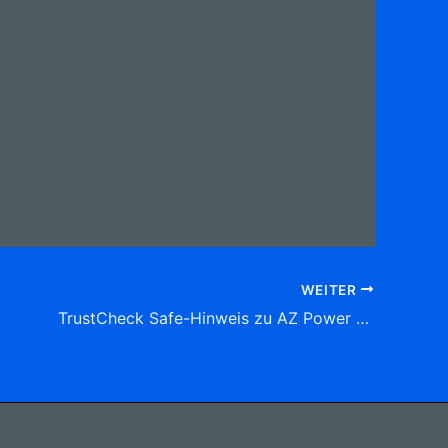
WEITER
TrustCheck Safe-Hinweis zu AZ Power Logistics GmbH Weusterstr. 9, (Boy)46240 Bottrop Tel: 02041 7 73 36 60