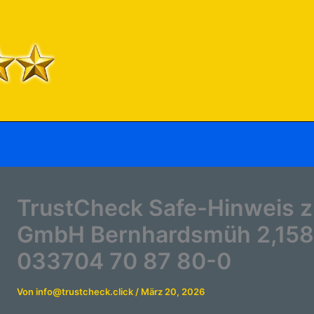
TrustCheck Safe-Hinweis z
GmbH Bernhardsmüh 2,1583
033704 70 87 80-0
Von
info@trustcheck.click
/
März 20, 2026