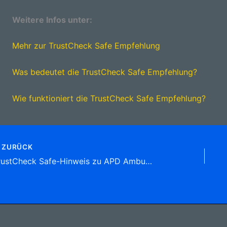
Weitere Infos unter:
Mehr zur TrustCheck Safe Empfehlung
Was bedeutet die TrustCheck Safe Empfehlung?
Wie funktioniert die TrustCheck Safe Empfehlung?
ZURÜCK
TrustCheck Safe-Hinweis zu APD Ambulante Pflegedienste Meinerzhagen GmbH Genkeler Str. 24f, 58540 Meinerzhagen Tel: 0800 6 34 63 79