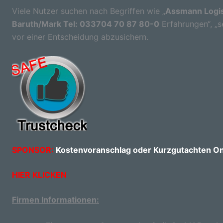
Viele Nutzer suchen nach Begriffen wie „
Assmann Logi
Baruth/Mark Tel: 033704 70 87 80-0
Erfahrungen“, „se
vor einer Entscheidung abzusichern.
SPONSOR:
Kostenvoranschlag oder Kurzgutachten Onl
HIER KLICKEN
Firmen Informationen: