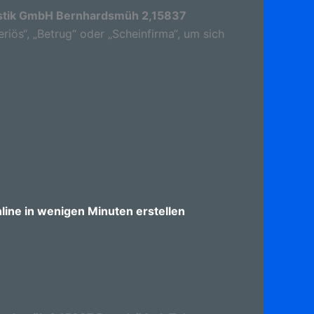
stik GmbH Bernhardsmüh 2,15837
riös“, „Betrug“ oder „Scheinfirma“, um sich
ine in wenigen Minuten erstellen